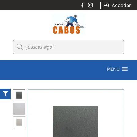
Acceder
Búsqueda
de
productos
MENU