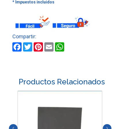
AGUA
GRANO
100
PLIEGO
cantidad
Facebook
Twitter
Pinterest
Email
WhatsApp
Productos Relacionados