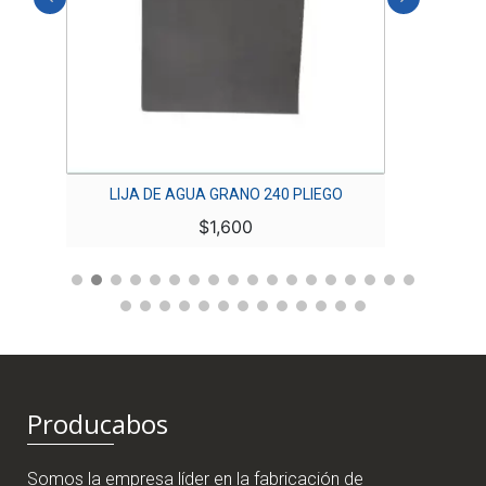
O
LIJA DE AGUA GRANO 240 PLIEGO
L
$
1,600
Producabos
Somos la empresa líder en la fabricación de