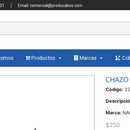
31.
Email: comercial@producabos.com
Somos
Productos
Marcas
Cob
CHAZO P
Código:
22
Descripció
Marca:
NA
$
250