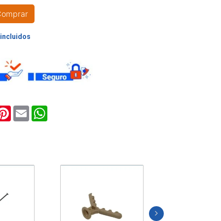
Comprar
ook
witter
Pinterest
Email
WhatsApp