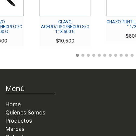
VO
CLAVO
CHAZO PUNTILL
/NEGRO C/C
ACERO/LISO/NEGRO S/C
” 1/
500 G
1″ X 500 G
$
60
500
$
10,500
Menú
Home
Quiénes Somos
Productos
Marcas