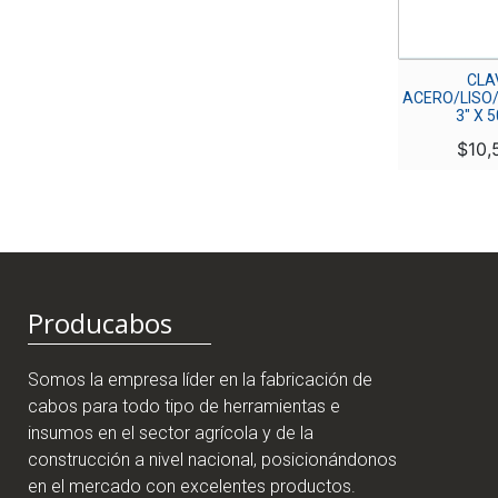
CHAZO PLASTICO
CLA
CAIMAN 5/16″
ACERO/LISO
3″ X 
$
310
$
10,
Producabos
Somos la empresa líder en la fabricación de
cabos para todo tipo de herramientas e
insumos en el sector agrícola y de la
construcción a nivel nacional, posicionándonos
en el mercado con excelentes productos.