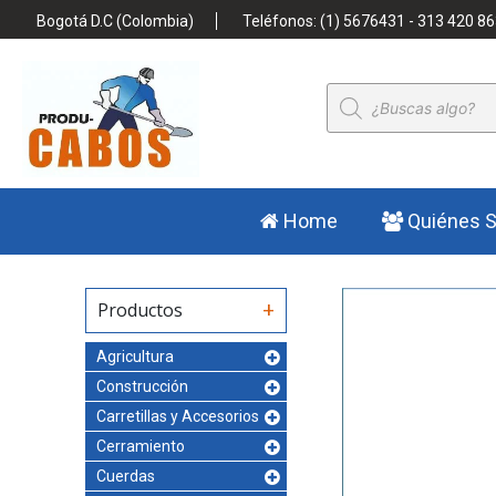
Bogotá D.C (Colombia)
Teléfonos: (1) 5676431 - 313 420 86
Búsqueda
de
productos
Home
Quiénes 
Productos
Agricultura
Construcción
Carretillas y Accesorios
Cerramiento
Cuerdas