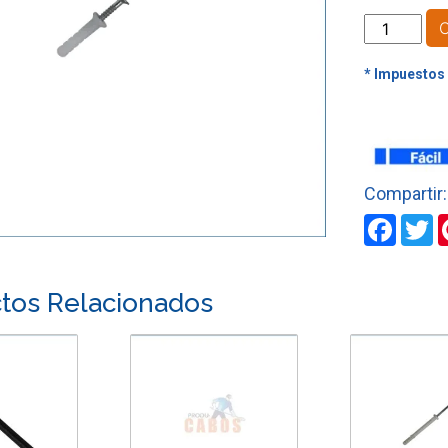
CHAZO
PUNTILLA
1/4"
X
1
"
1/4
cantidad
Faceb
T
tos Relacionados