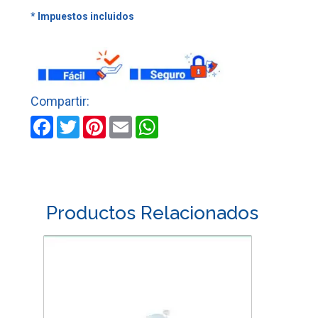
1/4"
X
2"
1/4
cantidad
Facebook
Twitter
Pinterest
Email
WhatsApp
Productos Relacionados