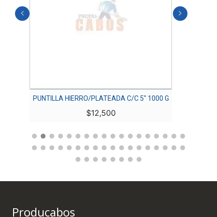
 G
PUNTILLA HIERRO/PLATEADA C/C 5″ 1000 G
CHAZO 
$
12,500
Producabos