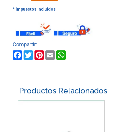
HIERRO/PLATEADA
C/C
1"
1/2
400
G
cantidad
Facebook
Twitter
Pinterest
Email
WhatsApp
Productos Relacionados