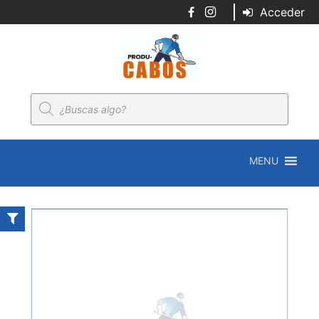
Acceder
Búsqueda
de
productos
MENU