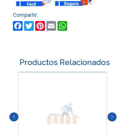
7/8"
GRANO
80
cantidad
Facebook
Twitter
Pinterest
Email
WhatsApp
Productos Relacionados