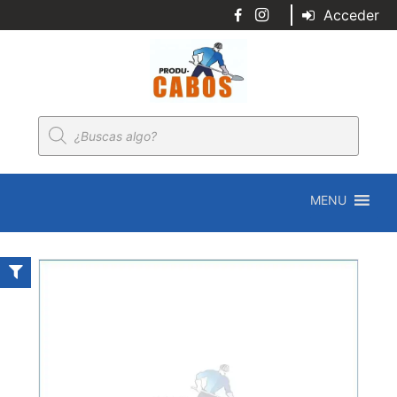
Acceder
Búsqueda
de
productos
MENU