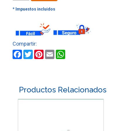
FIBRO
4"
1/2
X
7/8"
GRANO
36
cantidad
Facebook
Twitter
Pinterest
Email
WhatsApp
Productos Relacionados