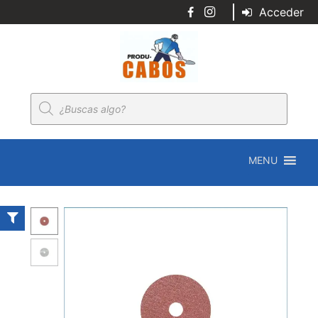
Acceder
Búsqueda
de
productos
MENU