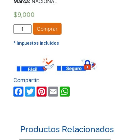
Marca:
NACIONAL
$
9,000
CORTAFRIO
Comprar
N°
8
CORRIENTE
cantidad
Facebook
Twitter
Pinterest
Email
WhatsApp
Productos Relacionados