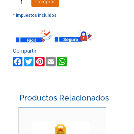
PUNTA
Comprar
PARA
TALADRO
DOBLE
CORRIENTE
cantidad
Facebook
Twitter
Pinterest
Email
WhatsApp
Productos Relacionados