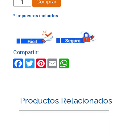
LLAVE
Comprar
EXPANSIVA
N
10
CORRIENTE
cantidad
Facebook
Twitter
Pinterest
Email
WhatsApp
Productos Relacionados