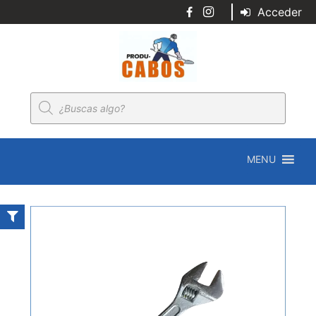
Acceder
Búsqueda
de
productos
MENU