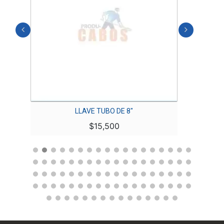
LLAVE TUBO DE 8″
AER
$
15,500