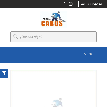
Acceder
Búsqueda
de
productos
MENU