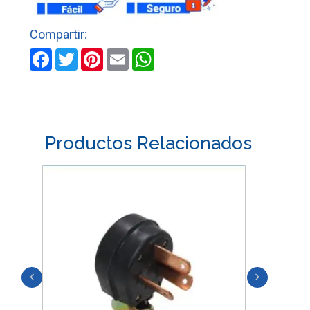
X
100
UND
cantidad
Facebook
Twitter
Pinterest
Email
WhatsApp
Productos Relacionados