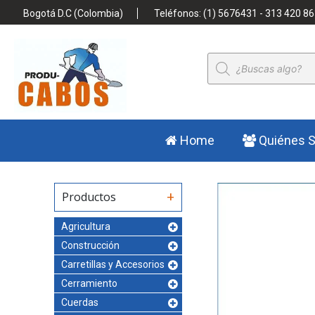
Bogotá D.C (Colombia)
Teléfonos: (1) 5676431 - 313 420 86
Búsqueda
de
productos
Home
Quiénes 
Productos
Agricultura
Construcción
Carretillas y Accesorios
Cerramiento
Cuerdas