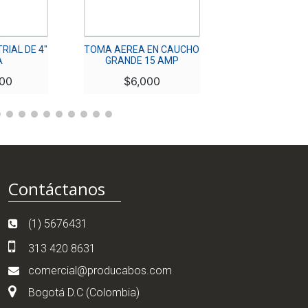
RIAL DE 4″
TOMA AEREA EN CAUCHO
INTERRUPTOR 
A
GRANDE 15 AMP
PLANO PARA 
000
$
6,000
$
3,00
Contáctanos
(1) 5676431
313 420 8631
comercial@producabos.com
Bogotá D.C (Colombia)