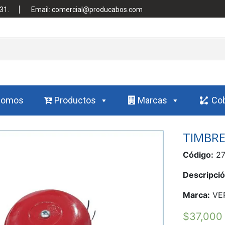
31.
Email: comercial@producabos.com
Somos
Productos
Marcas
Cob
TIMBRE
Código:
27
Descripció
Marca:
VE
$
37,000