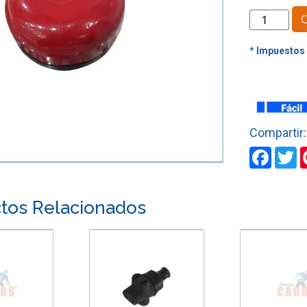
TIMBRE
INDUSTRIA
DE
6"
VERA
cantidad
Faceb
T
tos Relacionados