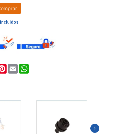
Comprar
L
ook
witter
Pinterest
Email
WhatsApp