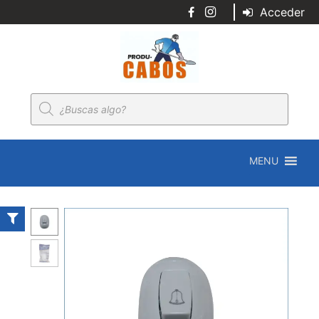
Acceder
Búsqueda
de
productos
MENU