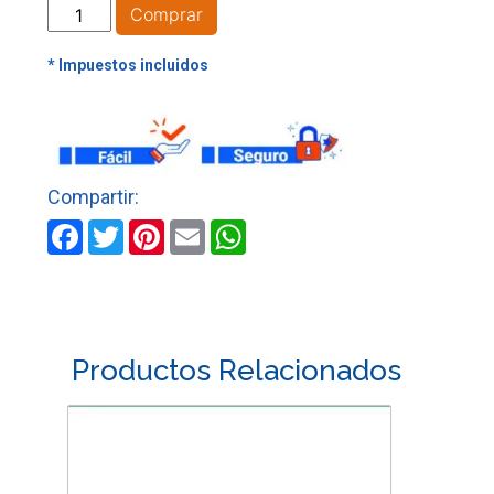
PULSADOR
Comprar
TIMBRE
SOBREPONER
TIPO
HUEVO
MERCURY
cantidad
Facebook
Twitter
Pinterest
Email
WhatsApp
Productos Relacionados