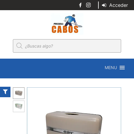
Acceder
Búsqueda
de
productos
MENU