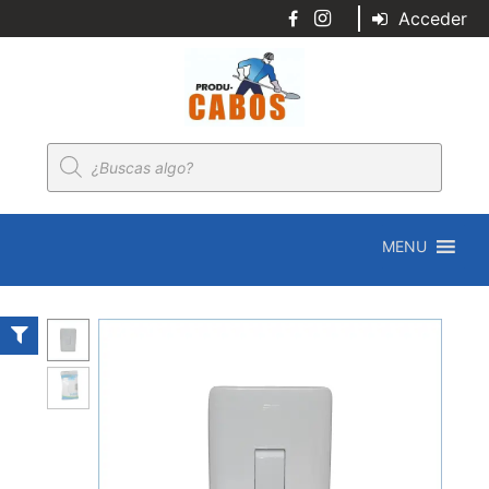
Acceder
Búsqueda
de
productos
MENU