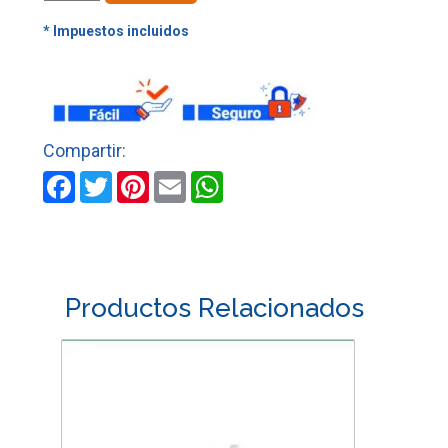
DE
RED
RJ45
8
CONTACTOS
PARA
INTERNET
cantidad
Facebook
Twitter
Pinterest
Email
WhatsApp
Productos Relacionados